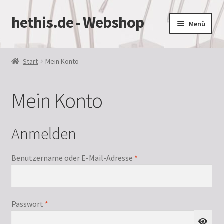
hethis.de - Webshop
Zur
Zum
Menü
Navigation
Inhalt
springen
springen
Start
Start
Mein Konto
AGB
Mein Konto
Datenschutzbelehrung
Impressum
Anmelden
Kasse
Erforderlich
Benutzername oder E-Mail-Adresse
*
Mein Konto
Erforderlich
Passwort
*
Versandarten