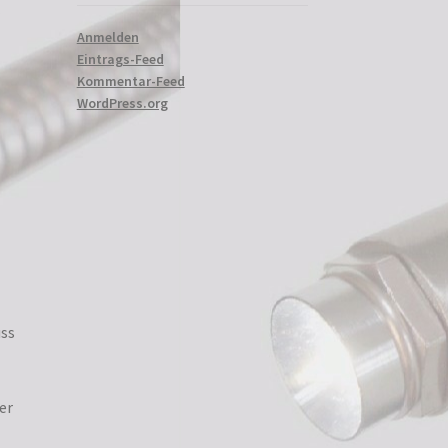
r
Anmelden
Eintrags-Feed
Kommentar-Feed
WordPress.org
r
uss
er