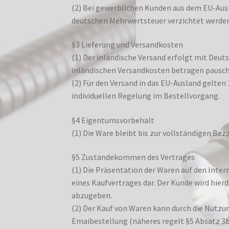
(2) Bei gewerblichen Kunden aus dem EU-Ausl
deutschen Mehrwertsteuer verzichtet werden
§3 Lieferung und Versandkosten
(1) Der inländische Versand erfolgt mit Deuts
inländischen Versandkosten betragen pauscha
(2) Für den Versand in das EU-Ausland gelten 
individuellen Regelung im Bestellvorgang.
§4 Eigentumsvorbehalt
(1) Die Ware bleibt bis zur vollständigen Be
§5 Zustandekommen des Vertrages
(1) Die Präsentation der Waren auf den Inter
eines Kaufvertrages dar. Der Kunde wird hier
abzugeben.
(2) Der Kauf von Waren kann durch die Nutzu
Emaibestellung (näheres regelt §5 Absatz 3b