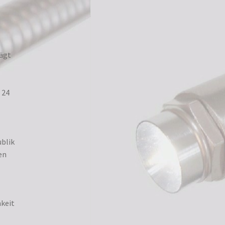
t
rägt
 24
ublik
en
mkeit