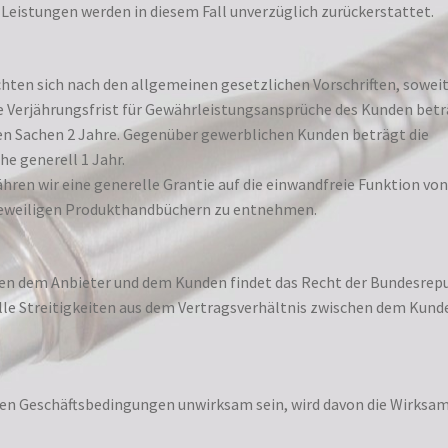
Leistungen werden in diesem Fall unverzüglich zurückerstattet.
chten sich nach den allgemeinen gesetzlichen Vorschriften, sowei
e Verjährungsfrist für Gewährleistungsansprüche des Kunden bet
en Sachen 2 Jahre. Gegenüber gewerblichen Kunden beträgt die
e generell 1 Jahr.
ähren wir eine generelle Grantie auf die einwandfreie Funktion von
jeweiligen Produkthandbüchern zu entnehmen.
hen dem Anbieter und dem Kunden findet das Recht der Bundesrep
lle Streitigkeiten aus dem Vertragsverhältnis zwischen dem Kund
nen Geschäftsbedingungen unwirksam sein, wird davon die Wirksa