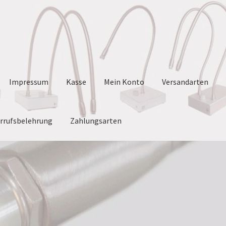
Impressum
Kasse
Mein Konto
Versandarten
rrufsbelehrung
Zahlungsarten
m
Kasse
Mein Konto
Versandarten
Vertrag widerrufen
Warenkorb