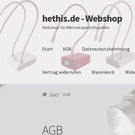
hethis.de - Webshop
Zur
Zum
Navigation
Inhalt
Webshop für Mikroskopielichtquellen
springen
springen
Start
AGB
Datenschutzbelehrung
Vertrag widerrufen
Warenkorb
Wide
Start
AGB
Datenschutzbelehrung
Impressu
Start
AGB
Widerrufsbelehrung
Zahlungsarten
AGB