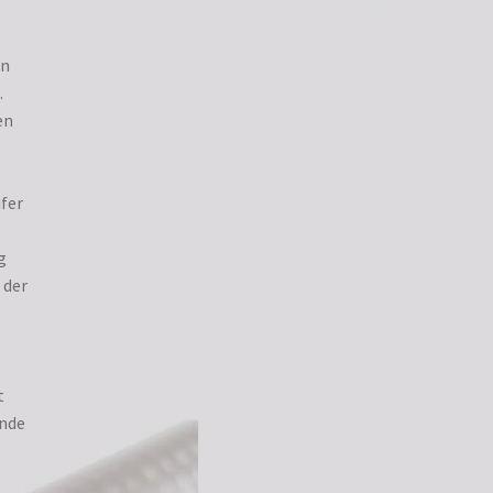
in
.
en
ufer
g
 der
t
unde