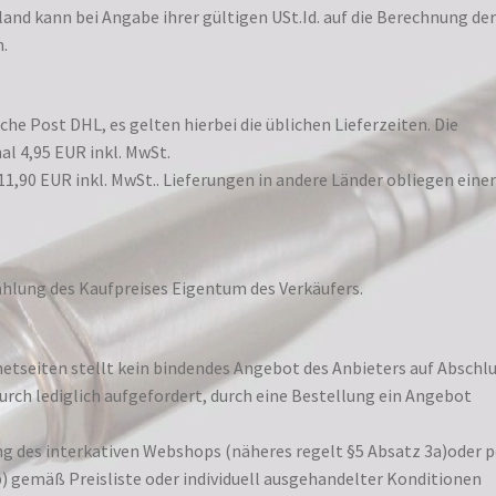
and kann bei Angabe ihrer gültigen USt.Id. auf die Berechnung de
.
che Post DHL, es gelten hierbei die üblichen Lieferzeiten. Die
l 4,95 EUR inkl. MwSt.
11,90 EUR inkl. MwSt.. Lieferungen in andere Länder obliegen eine
zahlung des Kaufpreises Eigentum des Verkäufers.
netseiten stellt kein bindendes Angebot des Anbieters auf Abschl
durch lediglich aufgefordert, durch eine Bestellung ein Angebot
ng des interkativen Webshops (näheres regelt §5 Absatz 3a)oder p
) gemäß Preisliste oder individuell ausgehandelter Konditionen