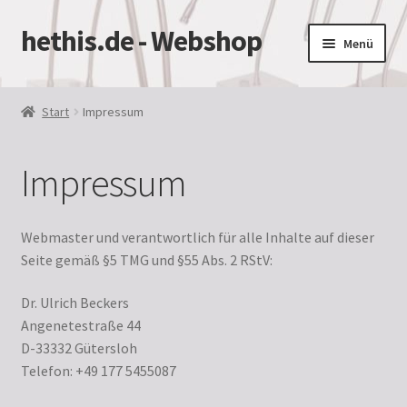
hethis.de - Webshop
Zur
Zum
Menü
Navigation
Inhalt
springen
springen
Start
Start
Impressum
AGB
Impressum
Datenschutzbelehrung
Impressum
Webmaster und verantwortlich für alle Inhalte auf dieser
Seite gemäß §5 TMG und §55 Abs. 2 RStV:
Kasse
Dr. Ulrich Beckers
Angenetestraße 44
Mein Konto
D-33332 Gütersloh
Telefon: +49 177 5455087
Versandarten