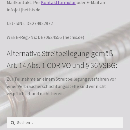
Mailkontakt: Per
Kontaktformular
oder E-Mail an
Vertrag widerrufen
info|at|hethis.de
Warenkorb
Ust-IdNr.: DE274922972
Widerrufsbelehrung
WEEE-Reg.-Nr.: DE70624556 (hethis.de)
Zahlungsarten
Alternative Streitbeilegung gemäß
Art. 14 Abs. 1 ODR-VO und § 36 VSBG:
Zur Teilnahme an einem Streitbeilegungsverfahren vor
einer Verbraucherschlichtungsstelle sind wir nicht
verpflichtet und nicht bereit.
Suchen
nach: